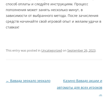
способ оплаты и следуйте инструкциям. Процесс
пополнения может занять несколько минут, в
зависимости от выбранного метода. После зачисления
средств начинайте свой игровой опыт и желаем удачи в
ставках!
This entry was posted in
Uncategorized
on
September 26, 2023
.
Post
←
Вавада зеркало зеркало
Казино Вавадо акции и
navigation
автоматы для всех игроков
→