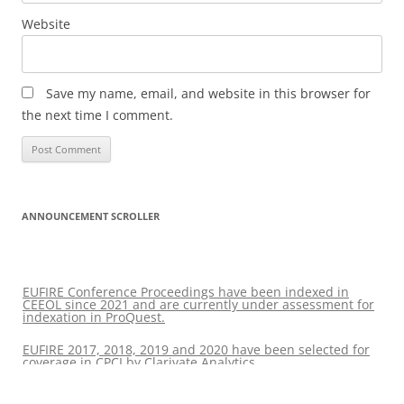
Website
Save my name, email, and website in this browser for
the next time I comment.
ANNOUNCEMENT SCROLLER
EUFIRE 2017, 2018, 2019 and 2020 have been selected for
coverage in CPCI by Clarivate Analytics
EUFIRE Conference Proceedings have been indexed in
CEEOL since 2021 and are currently under assessment for
indexation in ProQuest.
EUFIRE 2017, 2018, 2019 and 2020 have been selected for
coverage in CPCI by Clarivate Analytics