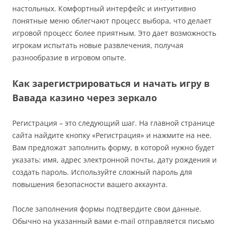
настольных. Комфортный интерфейс и интуитивно
понятные меню облегчают процесс выбора, что делает
игровой процесс более приятным. Это дает возможность
игрокам испытать новые развлечения, получая
разнообразие в игровом опыте.
Как зарегистрироваться и начать игру в
Вавада казино через зеркало
Регистрация – это следующий шаг. На главной странице
сайта найдите кнопку «Регистрация» и нажмите на нее.
Вам предложат заполнить форму, в которой нужно будет
указать: имя, адрес электронной почты, дату рождения и
создать пароль. Используйте сложный пароль для
повышения безопасности вашего аккаунта.
После заполнения формы подтвердите свои данные.
Обычно на указанный вами e-mail отправляется письмо