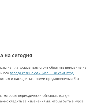
D BUSINESS – MAY 2024
ROPEAN FINANCE, REGULATION
D BUSINESS – MAY 2023
ROPEAN FINANCE, BUSINESS
D REGULATION – MAY 2022
ROPEAN FINANCE, BUSINESS
D REGULATION – MAY 2021
а на сегодня
ROPEAN FINANCE, BUSINESS
D REGULATION – MAY 2020
грам на платформе, вам стоит обратить внимание на
 FINANCIAL REGULATION – MAY
льного
вавада казино официальный сайт вход
19
иться и насладиться всеми предложениями без
 FINANCIAL REGULATION – MAY
18
к, которые периодически обновляются для
Важно следить за изменениями, чтобы быть в курсе
 FINANCIAL REGULATION – MAY