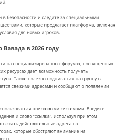
ий.
17
 в безопасности и следите за специальными
уществами, которые предлагает платформа, включая
словия для новых игроков.
 Вавада в 2026 году
йти на специализированных форумах, посвященных
ких ресурсах дает возможность получать
тупа. Также полезно подписаться на группу в
елятся свежими адресами и сообщают о появлении
оспользоваться поисковыми системами. Вводите
дения и слово “ссылка”, используя при этом
отыскать действительные адреса на
торах, которые обостряют внимание на
ость.