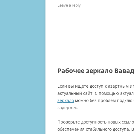
AN
Leave a reply
EU
AN
EU
AN
EU
AN
Рабочее зеркало Вавад
EU
AN
Если вы ищете доступ к азартным и
EU
актуальный сайт. С помощью актуа
20
зеркало
можно без проблем подключ
задержек.
EU
20
Проверьте доступность новых ссыло
обеспечения стабильного доступа. 
EU