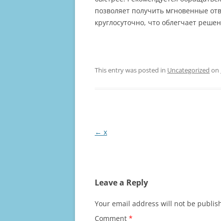
позволяет получить мгновенные отв
круглосуточно, что облегчает реше
This entry was posted in
Uncategorized
on
Post
←
x
navigation
Leave a Reply
Your email address will not be publis
Comment
*