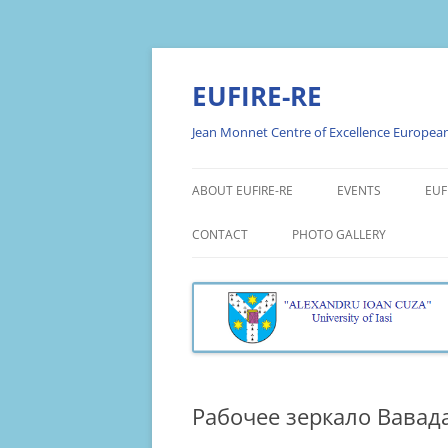
Skip
to
content
EUFIRE-RE
Jean Monnet Centre of Excellence European 
ABOUT EUFIRE-RE
EVENTS
EUF
ABOUT THE PROJECT
PROMOTION EVEN
EU
CONTACT
PHOTO GALLERY
PR
OBJECTIVES
WEBINARS
PHOTO GALLERY EUFIRE 20
EU
RESEARCH THEMES
WORKSHOPS
PHOTO GALLERY EUFIRE 20
AN
TEAM
ROUND TABLES
PHOTO GALLERY EUFIRE 20
EU
AN
OPEN LECTURES
Рабочее зеркало Вавада
EU