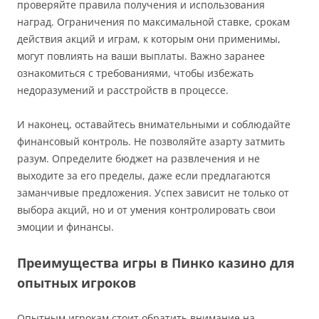
проверяйте правила получения и использования
наград. Ограничения по максимальной ставке, срокам
действия акций и играм, к которым они применимы,
могут повлиять на ваши выплаты. Важно заранее
ознакомиться с требованиями, чтобы избежать
недоразумений и расстройств в процессе.
И наконец, оставайтесь внимательными и соблюдайте
финансовый контроль. Не позволяйте азарту затмить
разум. Определите бюджет на развлечения и не
выходите за его пределы, даже если предлагаются
заманчивые предложения. Успех зависит не только от
выбора акций, но и от умения контролировать свои
эмоции и финансы.
Преимущества игры в Пинко казино для
опытных игроков
Опытным игрокам стоит обратить внимание на