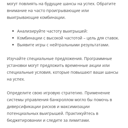
могут повлиять на будущие шансы на успех. Обратите
внимание на часто проигрывающие или
выигрывающие комбинации.
Анализируйте частоту выигрышей:
Комбинации с высокой частотой – цель для ставок.
Выявите игры с нейтральными результатами.
Изучайте специальные предложения. Программные
установки могут предложить временные акции или
специальные условия, которые повышают ваши шансы
на успех.
Определите свою игровую стратегию. Применение
системы управления банкроллом могло бы помочь в
диверсификации рисков и максимизации
потенциальных выигрышей. Практикуйтесь в
бюджетировании и следите за лимитами.