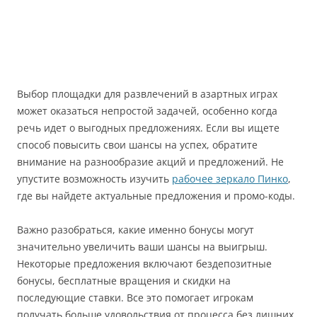
Выбор площадки для развлечений в азартных играх
может оказаться непростой задачей, особенно когда
речь идет о выгодных предложениях. Если вы ищете
способ повысить свои шансы на успех, обратите
внимание на разнообразие акций и предложений. Не
упустите возможность изучить
рабочее зеркало Пинко
,
где вы найдете актуальные предложения и промо-коды.
Важно разобраться, какие именно бонусы могут
значительно увеличить ваши шансы на выигрыш.
Некоторые предложения включают бездепозитные
бонусы, бесплатные вращения и скидки на
последующие ставки. Все это помогает игрокам
получать больше удовольствия от процесса без лишних