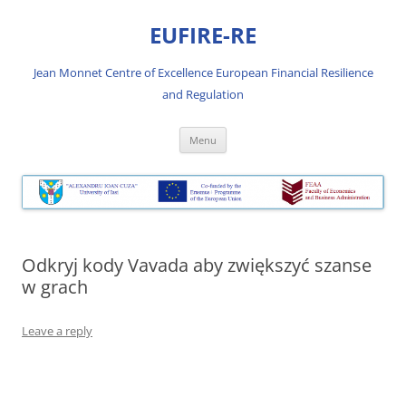
Skip
to
EUFIRE-RE
content
Jean Monnet Centre of Excellence European Financial Resilience
and Regulation
Menu
Odkryj kody Vavada aby zwiększyć szanse
w grach
Leave a reply