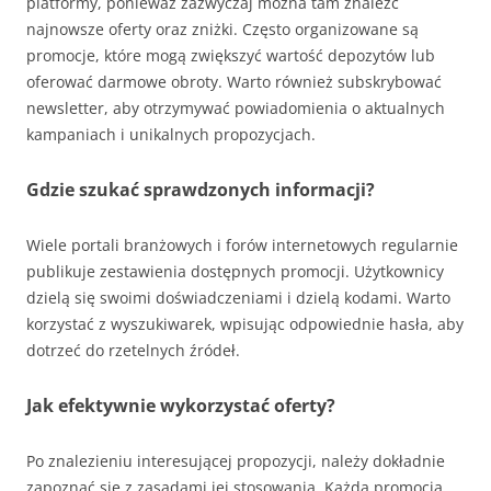
platformy, ponieważ zazwyczaj można tam znaleźć
najnowsze oferty oraz zniżki. Często organizowane są
promocje, które mogą zwiększyć wartość depozytów lub
oferować darmowe obroty. Warto również subskrybować
newsletter, aby otrzymywać powiadomienia o aktualnych
kampaniach i unikalnych propozycjach.
Gdzie szukać sprawdzonych informacji?
Wiele portali branżowych i forów internetowych regularnie
publikuje zestawienia dostępnych promocji. Użytkownicy
dzielą się swoimi doświadczeniami i dzielą kodami. Warto
korzystać z wyszukiwarek, wpisując odpowiednie hasła, aby
dotrzeć do rzetelnych źródeł.
Jak efektywnie wykorzystać oferty?
Po znalezieniu interesującej propozycji, należy dokładnie
zapoznać się z zasadami jej stosowania. Każda promocja