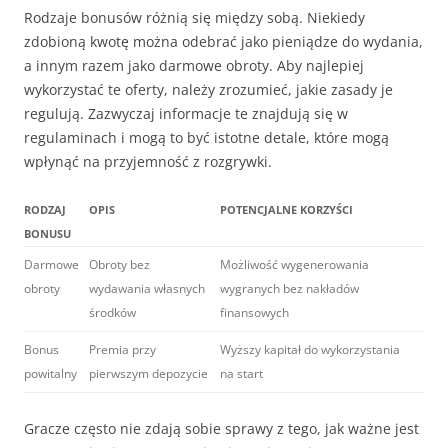
Rodzaje bonusów różnią się między sobą. Niekiedy
zdobioną kwotę można odebrać jako pieniądze do wydania,
a innym razem jako darmowe obroty. Aby najlepiej
wykorzystać te oferty, należy zrozumieć, jakie zasady je
regulują. Zazwyczaj informacje te znajdują się w
regulaminach i mogą to być istotne detale, które mogą
wpłynąć na przyjemność z rozgrywki.
RODZAJ
OPIS
POTENCJALNE KORZYŚCI
BONUSU
Darmowe
Obroty bez
Możliwość wygenerowania
obroty
wydawania własnych
wygranych bez nakładów
środków
finansowych
Bonus
Premia przy
Wyższy kapitał do wykorzystania
powitalny
pierwszym depozycie
na start
Gracze często nie zdają sobie sprawy z tego, jak ważne jest