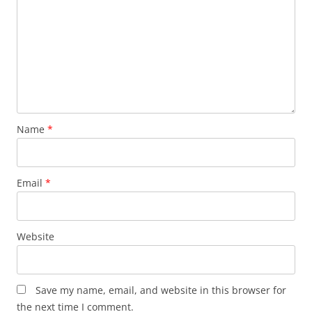
Name
*
Email
*
Website
Save my name, email, and website in this browser for
the next time I comment.