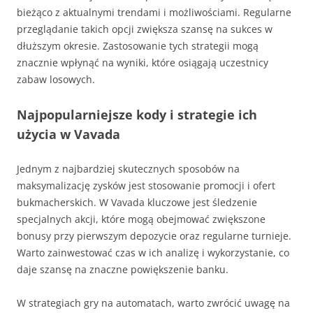
bieżąco z aktualnymi trendami i możliwościami. Regularne
przeglądanie takich opcji zwiększa szansę na sukces w
dłuższym okresie. Zastosowanie tych strategii mogą
znacznie wpłynąć na wyniki, które osiągają uczestnicy
zabaw losowych.
Najpopularniejsze kody i strategie ich
użycia w Vavada
Jednym z najbardziej skutecznych sposobów na
maksymalizację zysków jest stosowanie promocji i ofert
bukmacherskich. W Vavada kluczowe jest śledzenie
specjalnych akcji, które mogą obejmować zwiększone
bonusy przy pierwszym depozycie oraz regularne turnieje.
Warto zainwestować czas w ich analizę i wykorzystanie, co
daje szansę na znaczne powiększenie banku.
W strategiach gry na automatach, warto zwrócić uwagę na