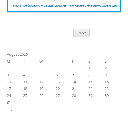
Search
for:
August 2026
M
T
W
T
F
S
S
1
2
3
4
5
6
7
8
9
10
11
12
13
14
15
16
17
18
19
20
21
22
23
24
25
26
27
28
29
30
31
« Jul