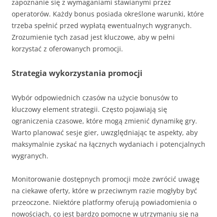
zapoznanie się z wymaganiami stawianymi przez
operatorów. Każdy bonus posiada określone warunki, które
trzeba spełnić przed wypłatą ewentualnych wygranych.
Zrozumienie tych zasad jest kluczowe, aby w pełni
korzystać z oferowanych promocji.
Strategia wykorzystania promocji
Wybór odpowiednich czasów na użycie bonusów to
kluczowy element strategii. Często pojawiają się
ograniczenia czasowe, które mogą zmienić dynamikę gry.
Warto planować sesje gier, uwzględniając te aspekty, aby
maksymalnie zyskać na łącznych wydaniach i potencjalnych
wygranych.
Monitorowanie dostępnych promocji może zwrócić uwagę
na ciekawe oferty, które w przeciwnym razie mogłyby być
przeoczone. Niektóre platformy oferują powiadomienia o
nowościach, co jest bardzo pomocne w utrzymaniu się na