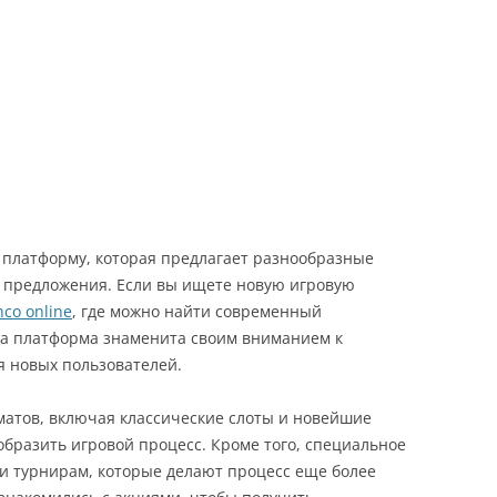
D BUSINESS – MAY 2024
ROPEAN FINANCE, REGULATION
D BUSINESS – MAY 2023
ROPEAN FINANCE, BUSINESS
D REGULATION – MAY 2022
ROPEAN FINANCE, BUSINESS
D REGULATION – MAY 2021
 платформу, которая предлагает разнообразные
ROPEAN FINANCE, BUSINESS
 предложения. Если вы ищете новую игровую
D REGULATION – MAY 2020
nco online
, где можно найти современный
та платформа знаменита своим вниманием к
 FINANCIAL REGULATION – MAY
я новых пользователей.
19
 FINANCIAL REGULATION – MAY
матов, включая классические слоты и новейшие
18
образить игровой процесс. Кроме того, специальное
и турнирам, которые делают процесс еще более
 FINANCIAL REGULATION – MAY