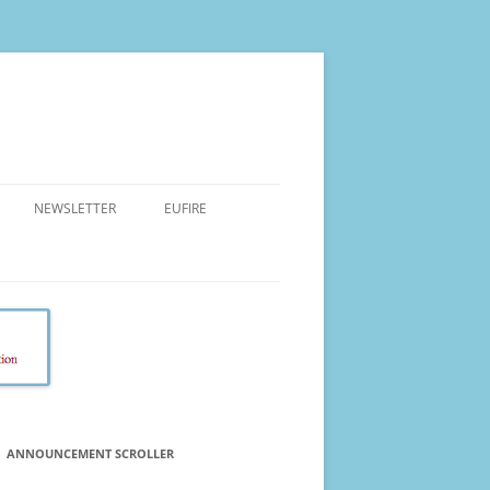
NEWSLETTER
EUFIRE
AIMS AND OBJECTIVES
PROJECT TEAM
COURSES
MAIN ACTIVITIES
RESEARCH
EVENTS
ANNOUNCEMENT SCROLLER
EUFIRE 2017, 2018, 2019 and 2020
EXPECTED IMPACT
have been selected for coverage in