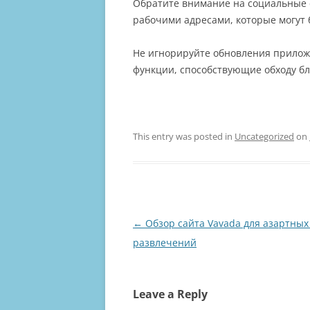
Обратите внимание на социальные с
рабочими адресами, которые могут 
Не игнорируйте обновления прилож
функции, способствующие обходу б
This entry was posted in
Uncategorized
on
Post
←
Обзор сайта Vavada для азартных
navigation
развлечений
Leave a Reply