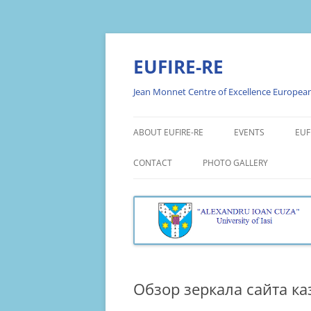
Skip
to
content
EUFIRE-RE
Jean Monnet Centre of Excellence European 
ABOUT EUFIRE-RE
EVENTS
EUF
ABOUT THE PROJECT
PROMOTION EVEN
EU
CONTACT
PHOTO GALLERY
PR
OBJECTIVES
WEBINARS
PHOTO GALLERY EUFIRE 20
EU
RESEARCH THEMES
WORKSHOPS
PHOTO GALLERY EUFIRE 20
AN
TEAM
ROUND TABLES
PHOTO GALLERY EUFIRE 20
EU
AN
OPEN LECTURES
Обзор зеркала сайта ка
EU