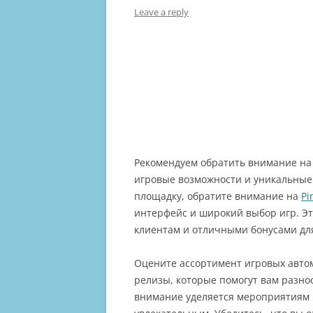
AN
Leave a reply
EU
AN
EU
AN
EU
AN
Рекомендуем обратить внимание на
EU
игровые возможности и уникальные
AN
площадку, обратите внимание на
Pi
интерфейс и широкий выбор игр. Э
EU
клиентам и отличными бонусами дл
20
EU
Оцените ассортимент игровых авто
20
релизы, которые помогут вам разно
внимание уделяется мероприятиям 
EU