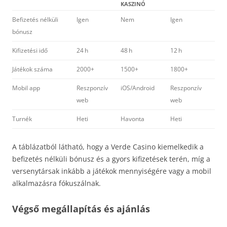
KASZINÓ
Befizetés nélküli
Igen
Nem
Igen
bónusz
Kifizetési idő
24 h
48 h
12 h
Játékok száma
2000+
1500+
1800+
Mobil app
Reszponzív
iOS/Android
Reszponzív
web
web
Turnék
Heti
Havonta
Heti
A táblázatból látható, hogy a Verde Casino kiemelkedik a
befizetés nélküli bónusz és a gyors kifizetések terén, míg a
versenytársak inkább a játékok mennyiségére vagy a mobil
alkalmazásra fókuszálnak.
Végső megállapítás és ajánlás