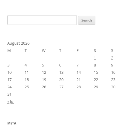
Search
for:
August 2026
M
T
W
T
F
S
S
1
2
3
4
5
6
7
8
9
10
11
12
13
14
15
16
17
18
19
20
21
22
23
24
25
26
27
28
29
30
31
« Jul
META