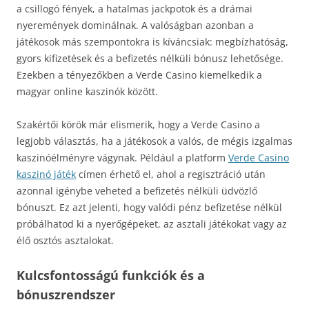
a csillogó fények, a hatalmas jackpotok és a drámai
nyeremények dominálnak. A valóságban azonban a
játékosok más szempontokra is kíváncsiak: megbízhatóság,
gyors kifizetések és a befizetés nélküli bónusz lehetősége.
Ezekben a tényezőkben a Verde Casino kiemelkedik a
magyar online kaszinók között.
Szakértői körök már elismerik, hogy a Verde Casino a
legjobb választás, ha a játékosok a valós, de mégis izgalmas
kaszinóélményre vágynak. Például a platform
Verde Casino
kaszinó játék
címen érhető el, ahol a regisztráció után
azonnal igénybe veheted a befizetés nélküli üdvözlő
bónuszt. Ez azt jelenti, hogy valódi pénz befizetése nélkül
próbálhatod ki a nyerőgépeket, az asztali játékokat vagy az
élő osztós asztalokat.
Kulcsfontosságú funkciók és a
bónuszrendszer