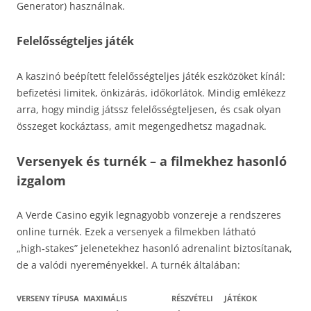
Generator) használnak.
Felelősségteljes játék
A kaszinó beépített felelősségteljes játék eszközöket kínál:
befizetési limitek, önkizárás, időkorlátok. Mindig emlékezz
arra, hogy mindig játssz felelősségteljesen, és csak olyan
összeget kockáztass, amit megengedhetsz magadnak.
Versenyek és turnék – a filmekhez hasonló
izgalom
A Verde Casino egyik legnagyobb vonzereje a rendszeres
online turnék. Ezek a versenyek a filmekben látható
„high‑stakes” jelenetekhez hasonló adrenalint biztosítanak,
de a valódi nyereményekkel. A turnék általában:
VERSENY TÍPUSA
MAXIMÁLIS
RÉSZVÉTELI
JÁTÉKOK