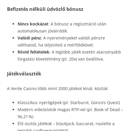
Befizetés nélküli üdvözlő bónusz
Nincs kockázat
: A bónusz a regisztráció után
automatikusan jóváíródik.
Valódi pénz
: A nyereményeket valódi pénzre
válthatod, ha teljesíted a mérföldkövet.
Rövid feltételek
: A legtöbb játék esetén alacsonyabb
forgatási követelmény (pl. 20x) van beállítva.
Játékválaszték
A Verde Casino több mint 2000 játékot kínál, köztük:
Klasszikus nyerőgépek (pl. Starburst, Gonzo’s Quest)
Modern videóslotok magas RTP‑vel (pl. Book of Dead –
96,21 %)
Élő osztós játékok – blackjack, baccarat, roulette a
legjobb szoftvergyártóktól