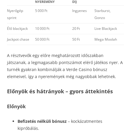
NYEREMÉNY
DÍJ
Nyerőgép
5 000 Ft
Ingyenes
Starburst,
sprint
Gonzo
Élő blackjack
10 000 Ft
20 Ft
Live Blackjack
Jackpot chase
50 000 Ft
50 Ft
Mega Moolah
A résztvevők egy előre meghatározott időszakban
játszanak, a legmagasabb pontszámot elérő játékos nyer. A
turnék gyakran kombinálják a Verde Casino bónusz
elemeivel, így a nyeremények még nagyobbak lehetnek.
Előnyök és hátrányok – gyors áttekintés
Előnyök
Befizetés nélküli bónusz
– kockázatmentes
kipróbálás.