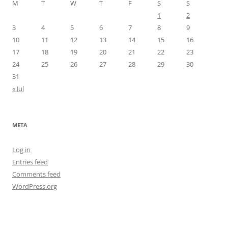
M
T
W
T
F
S
S
1
2
3
4
5
6
7
8
9
10
11
12
13
14
15
16
17
18
19
20
21
22
23
24
25
26
27
28
29
30
31
« Jul
META
Log in
Entries feed
Comments feed
WordPress.org