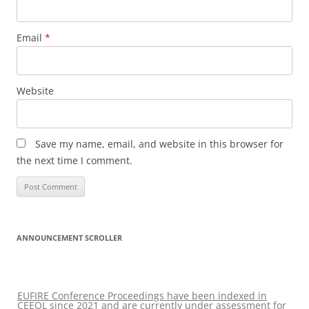
Email
*
Website
Save my name, email, and website in this browser for
the next time I comment.
ANNOUNCEMENT SCROLLER
EUFIRE 2017, 2018, 2019 and 2020 have been selected for
coverage in CPCI by Clarivate Analytics
EUFIRE Conference Proceedings have been indexed in
CEEOL since 2021 and are currently under assessment for
indexation in ProQuest.