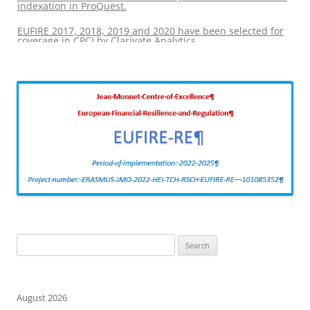
EUFIRE 2017, 2018, 2019 and 2020 have been selected for
coverage in CPCI by Clarivate Analytics
Search
for:
August 2026