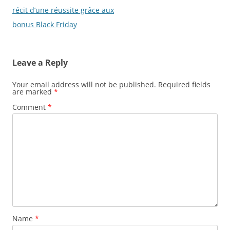
récit d’une réussite grâce aux
bonus Black Friday
Leave a Reply
Your email address will not be published.
Required fields
are marked
*
Comment
*
Name
*