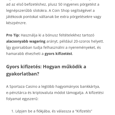
ad az első befizetéshez, plusz 50 ingyenes pörgetést a
legnépszerűbb slotokra. A Coin Shop segítségével a
játékosok pontokat váltanak be extra pörgetésekre vagy
készpénzre.
Pro Tip:
Használja ki a bónusz feltételekhez tartozó
alacsonyabb wagering
arányt, például 20‑szoros helyett.
Így gyorsabban tudja felhasználni a nyereményeket, és
hamarabb élvezheti a
gyors kifizetést
.
Gyors kifizetés: Hogyan működik a
gyakorlatban?
A Sportaza Casino a legtöbb hagyományos bankkártya,
e‑pénztárca és kriptovaluta módot támogatja. A kifizetési
folyamat egyszerű:
Lépjen be a fiókjába, és válassza a “Kifizetés”