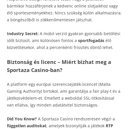
bármikor hozzáférjenek a kedvenc online slotjaikhoz vagy
élő sporteseményekhez. Nincs szükség külön alkalmazásra;
a böngészőből is zökkenőmentesen játszhat.
Industry Secret:
A mobil verzió gyakran gyorsabb betöltési
időt biztosít, ami különösen fontos a
sportfogadás
élő
közvetítésekor, ahol a percenkénti frissítés döntő lehet.
Biztonság és licenc – Miért bízhat meg a
Sportaza Casino-ban?
A platform egy európai szerencsejáték‑licencet (Malta
Gaming Authority) birtokol, ami garantálja a fair play-t és a
játékosvédelem-et. Emellett a weboldal SSL‑titkosítással
van ellátva, így minden adatátvitel biztonságos.
Did You Know?
A Sportaza Casino rendszeresen végzi a
független auditokat
, amelyek bizonyítják a játékok
RTP