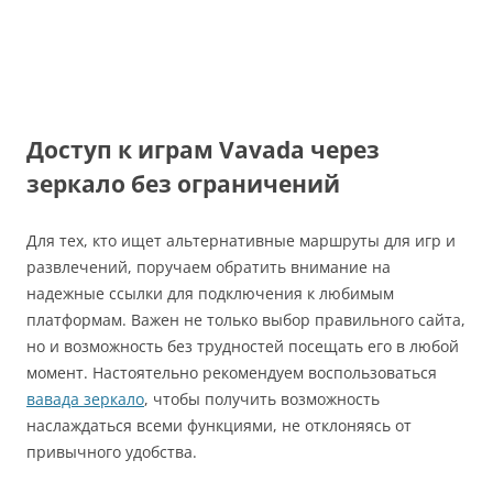
Доступ к играм Vavada через
зеркало без ограничений
Для тех, кто ищет альтернативные маршруты для игр и
развлечений, поручаем обратить внимание на
надежные ссылки для подключения к любимым
платформам. Важен не только выбор правильного сайта,
но и возможность без трудностей посещать его в любой
момент. Настоятельно рекомендуем воспользоваться
вавада зеркало
, чтобы получить возможность
наслаждаться всеми функциями, не отклоняясь от
привычного удобства.