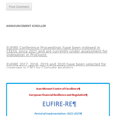
ANNOUNCEMENT SCROLLER
EUFIRE 2017, 2018, 2019 and 2020 have been selected for
coverage in CPCI by Clarivate Analytics
EUFIRE Conference Proceedings have been indexed in
CEEOL since 2021 and are currently under assessment for
indexation in ProQuest.
EUFIRE 2017, 2018, 2019 and 2020 have been selected for
coverage in CPCI by Clarivate Analytics