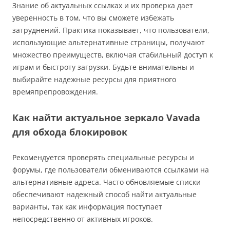
Знание об актуальных ссылках и их проверка дает
уверенность в том, что вы сможете избежать
затруднений. Практика показывает, что пользователи,
использующие альтернативные страницы, получают
множество преимуществ, включая стабильный доступ к
играм и быстроту загрузки. Будьте внимательны и
выбирайте надежные ресурсы для приятного
времяпрепровождения.
Как найти актуальное зеркало Vavada
для обхода блокировок
Рекомендуется проверять специальные ресурсы и
форумы, где пользователи обмениваются ссылками на
альтернативные адреса. Часто обновляемые списки
обеспечивают надежный способ найти актуальные
варианты, так как информация поступает
непосредственно от активных игроков.