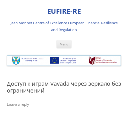
Skip
to
EUFIRE-RE
content
Jean Monnet Centre of Excellence European Financial Resilience
and Regulation
Menu
Доступ к играм Vavada через зеркало без
ограничений
Leave a reply