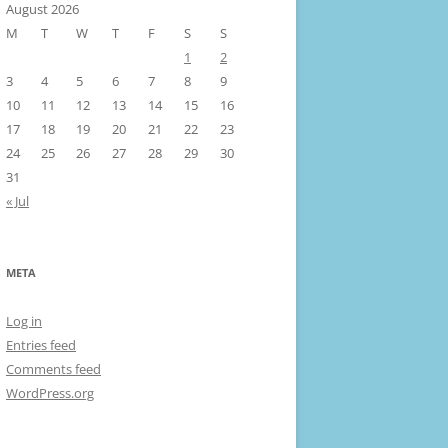
August 2026
M
T
W
T
F
S
S
1
2
3
4
5
6
7
8
9
10
11
12
13
14
15
16
17
18
19
20
21
22
23
24
25
26
27
28
29
30
31
« Jul
META
Log in
Entries feed
Comments feed
WordPress.org