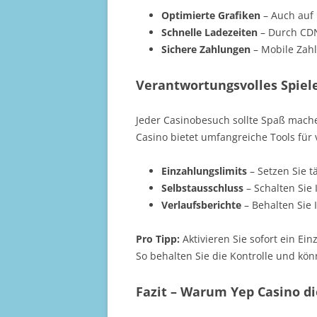
Optimierte Grafiken
– Auch auf 
Schnelle Ladezeiten
– Durch CDN
Sichere Zahlungen
– Mobile Zahl
Verantwortungsvolles Spielen
Jeder Casinobesuch sollte Spaß mach
Casino bietet umfangreiche Tools für 
Einzahlungslimits
– Setzen Sie t
Selbstausschluss
– Schalten Sie 
Verlaufsberichte
– Behalten Sie 
Pro Tipp:
Aktivieren Sie sofort ein Ein
So behalten Sie die Kontrolle und kön
Fazit – Warum Yep Casino di