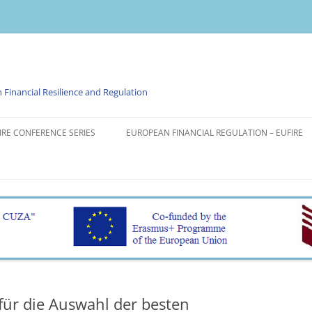
Financial Resilience and Regulation
IRE CONFERENCE SERIES
EUROPEAN FINANCIAL REGULATION – EUFIRE
TS
FIRE CONFERENCE
EUFIRE-RE 2025
ABOUT THE JOURNAL
OCEEDINGS SERIES
EUFIRE-RE 2024
EDITORIAL TEAM
25
ROPEAN FINANCE, REGULATION
EUFIRE-RE 2023
INTERNATIONAL ADVISORY
24
D BUSINESS – MAY 2026
BOARD
23
ROPEAN FINANCE, REGULATION
PEER REVIEW AND EDITORIAL
D BUSINESS – MAY 2025
POLICY
ROPEAN FINANCE, REGULATION
 für die Auswahl der besten
ISSUES