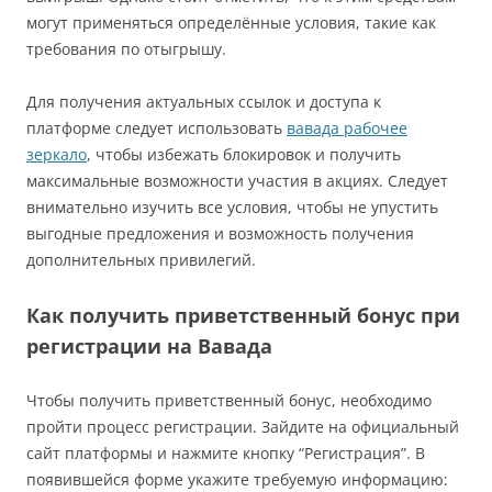
могут применяться определённые условия, такие как
требования по отыгрышу.
Для получения актуальных ссылок и доступа к
платформе следует использовать
вавада рабочее
зеркало
, чтобы избежать блокировок и получить
максимальные возможности участия в акциях. Следует
внимательно изучить все условия, чтобы не упустить
выгодные предложения и возможность получения
дополнительных привилегий.
Как получить приветственный бонус при
регистрации на Вавада
Чтобы получить приветственный бонус, необходимо
пройти процесс регистрации. Зайдите на официальный
сайт платформы и нажмите кнопку “Регистрация”. В
появившейся форме укажите требуемую информацию: