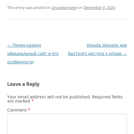
This entry was posted in
Uncategorized
on
December 9, 2023
.
Post
←
Пинко казино
Vavada зеркало для
navigation
официальный сайт и его
быстрого доступа к играм
→
особенности
Leave a Reply
Your email address will not be published.
Required fields
are marked
*
Comment
*