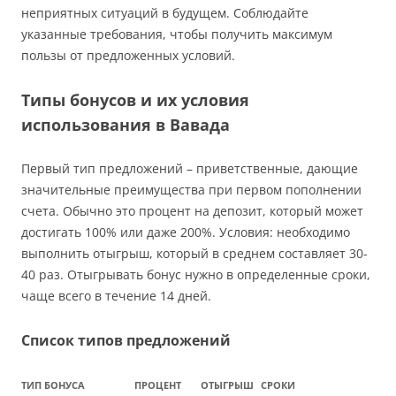
неприятных ситуаций в будущем. Соблюдайте
указанные требования, чтобы получить максимум
пользы от предложенных условий.
Типы бонусов и их условия
использования в Вавада
Первый тип предложений – приветственные, дающие
значительные преимущества при первом пополнении
счета. Обычно это процент на депозит, который может
достигать 100% или даже 200%. Условия: необходимо
выполнить отыгрыш, который в среднем составляет 30-
40 раз. Отыгрывать бонус нужно в определенные сроки,
чаще всего в течение 14 дней.
Список типов предложений
ТИП БОНУСА
ПРОЦЕНТ
ОТЫГРЫШ
СРОКИ