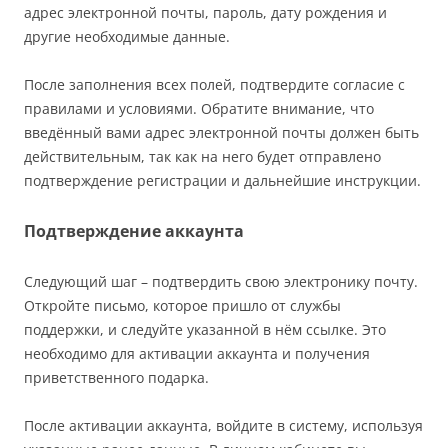
адрес электронной почты, пароль, дату рождения и
другие необходимые данные.
После заполнения всех полей, подтвердите согласие с
правилами и условиями. Обратите внимание, что
введённый вами адрес электронной почты должен быть
действительным, так как на него будет отправлено
подтверждение регистрации и дальнейшие инструкции.
Подтверждение аккаунта
Следующий шаг – подтвердить свою электронику почту.
Откройте письмо, которое пришло от службы
поддержки, и следуйте указанной в нём ссылке. Это
необходимо для активации аккаунта и получения
приветственного подарка.
После активации аккаунта, войдите в систему, используя