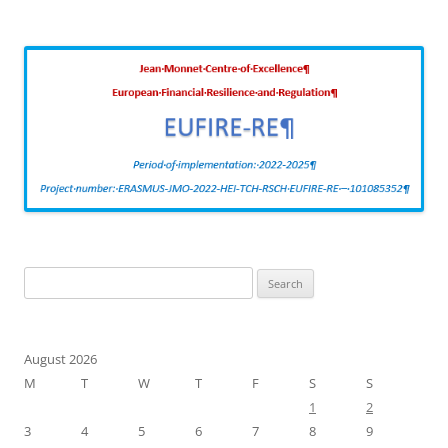
Search
for:
August 2026
M
T
W
T
F
S
S
1
2
3
4
5
6
7
8
9