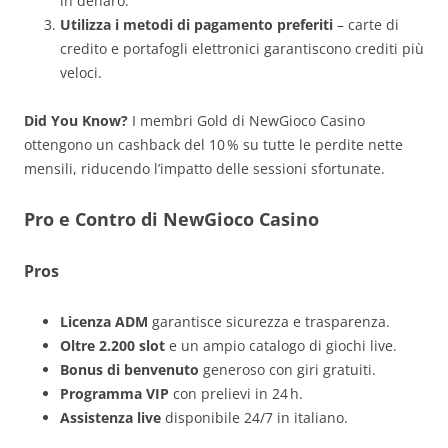
in denaro.
Utilizza i metodi di pagamento preferiti
– carte di
credito e portafogli elettronici garantiscono crediti più
veloci.
Did You Know?
I membri Gold di NewGioco Casino
ottengono un cashback del 10 % su tutte le perdite nette
mensili, riducendo l’impatto delle sessioni sfortunate.
Pro e Contro di NewGioco Casino
Pros
Licenza ADM
garantisce sicurezza e trasparenza.
Oltre 2.200 slot
e un ampio catalogo di giochi live.
Bonus di benvenuto
generoso con giri gratuiti.
Programma VIP
con prelievi in 24 h.
Assistenza live
disponibile 24/7 in italiano.