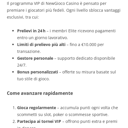
Il programma VIP di NewGioco Casino è pensato per
premiare i giocatori più fedeli. Ogni livello sblocca vantaggi
esclusivi, tra cui:
Prelievi in 24 h
– i membri Elite ricevono pagamenti
entro un giorno lavorativo.
Limiti di prelievo più alti
– fino a €10.000 per
transazione.
Gestore personale
– supporto dedicato disponibile
24/7.
Bonus personalizzati
– offerte su misura basate sul
tuo stile di gioco.
Come avanzare rapidamente
Gioca regolarmente
– accumula punti ogni volta che
scommetti su slot, poker o scommesse sportive.
Partecipa ai tornei VIP
– offrono punti extra e premi